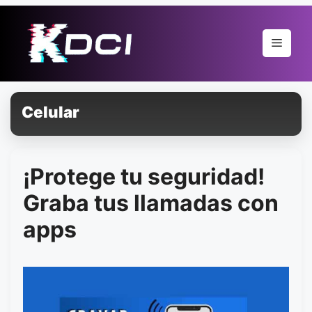
Pular
para
Menu
o
conteúdo
Celular
¡Protege tu seguridad!
Graba tus llamadas con
apps