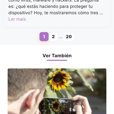
como virus, malware y hackers. La pregunta
es: ¿qué estás haciendo para proteger tu
dispositivo? Hoy, te mostraremos cómo tres …
Ler mais
1
2
…
20
Page
Page
Page
Ver También