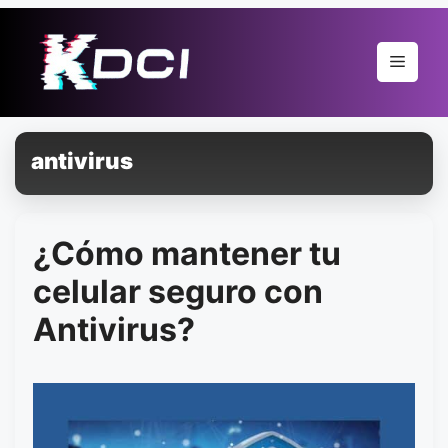
Pular
para
Menu
o
conteúdo
antivirus
¿Cómo mantener tu
celular seguro con
Antivirus?