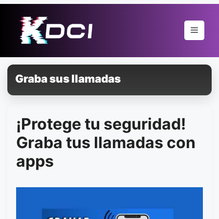
Pular
para
Menu
o
conteúdo
Graba sus llamadas
¡Protege tu seguridad!
Graba tus llamadas con
apps