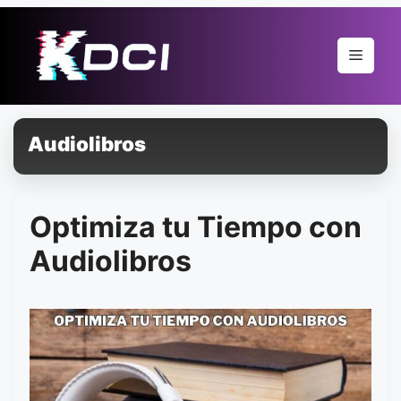
Pular
para
Menu
o
conteúdo
Audiolibros
Optimiza tu Tiempo con
Audiolibros