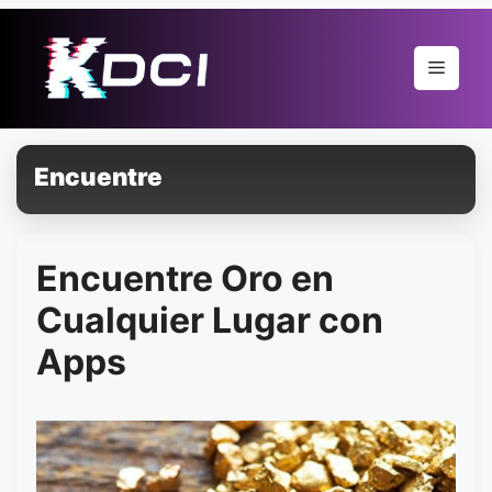
Pular
para
Menu
o
conteúdo
Encuentre
Encuentre Oro en
Cualquier Lugar con
Apps