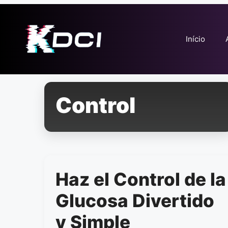
Pular
para
o
Início
conteúdo
Control
Haz el Control de la
Glucosa Divertido
y Simple