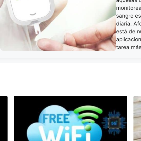
aquellas 
monitorea
sangre es
diaria. A
está de n
aplicacio
tarea má