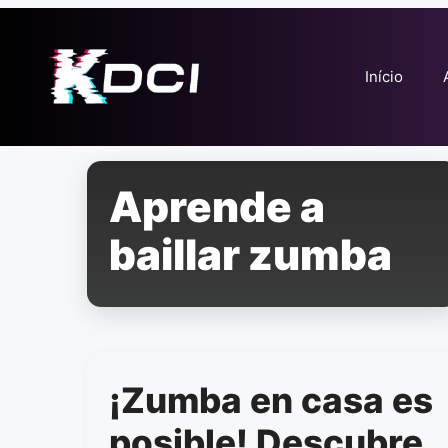
Pular
para
o
Início
conteúdo
Aprende a
baillar zumba
¡Zumba en casa es
posible! Descubre