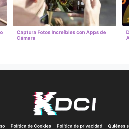
do
Captura Fotos Increíbles con Apps de
D
Cámara
A
uso
Política de Cookies
Política de privacidad
Quiénes 