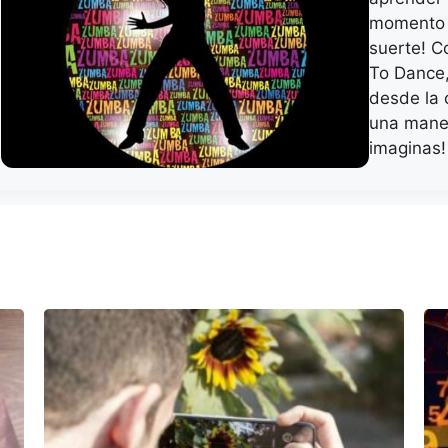
momento a
suerte! C
To Dance
desde la 
una maner
imaginas!