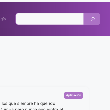
Pesquisar
gía
Categorias
Aplicación
e los que siempre ha querido
 Zumba pero nunca encuentra el