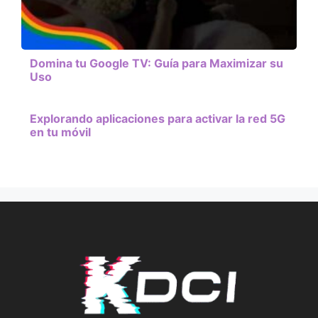
Domina tu Google TV: Guía para Maximizar su
Uso
Explorando aplicaciones para activar la red 5G
en tu móvil