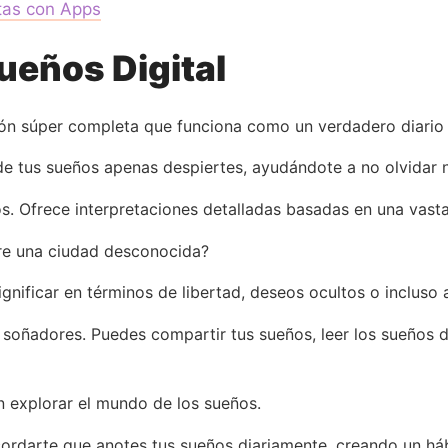
tas con Apps
Sueños Digital
n súper completa que funciona como un verdadero diario
 de tus sueños apenas despiertes, ayudándote a no olvidar 
s. Ofrece interpretaciones detalladas basadas en una vast
re una ciudad desconocida?
gnificar en términos de libertad, deseos ocultos o incluso
oñadores. Puedes compartir tus sueños, leer los sueños de
n explorar el mundo de los sueños.
ecordarte que anotes tus sueños diariamente, creando un há