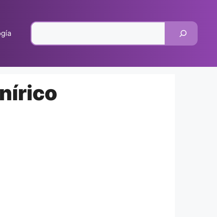
Pesquisar
gía
nírico