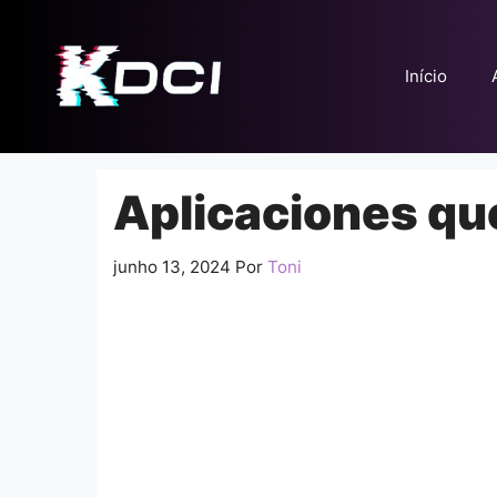
Pular
para
o
Início
conteúdo
Aplicaciones qu
junho 13, 2024
Por
Toni