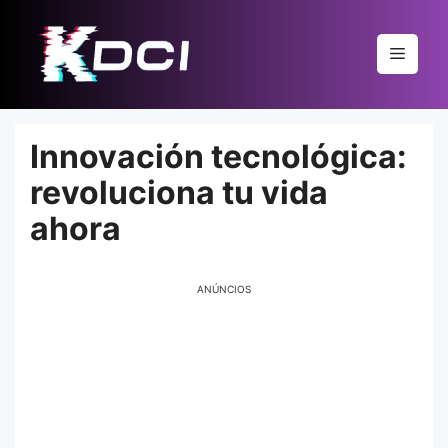
Pular
para
Menu
o
conteúdo
Innovación tecnológica:
revoluciona tu vida
ahora
ANÚNCIOS